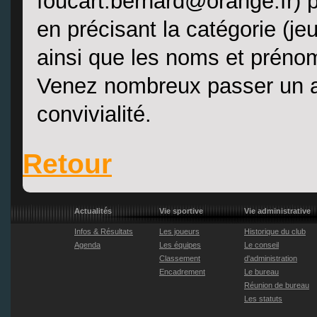
foucart.bernard@orange.fr) po
en précisant la catégorie (je
ainsi que les noms et préno
Venez nombreux passer un 
convivialité.
Retour
Actualités
Vie sportive
Vie administrative
Infos & Résultats
Les joueurs
Historique du club
Agenda
Les équipes
Le conseil
Classement
d'administration
Encadrement
Le bureau
Réunion de bureau
Les statuts