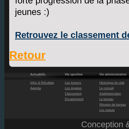
forte progression de la phas
jeunes :)
Retrouvez le classement dét
Retour
Actualités
Vie sportive
Vie administrative
Infos & Résultats
Les joueurs
Historique du club
Agenda
Les équipes
Le conseil
Classement
d'administration
Encadrement
Le bureau
Réunion de bureau
Les statuts
Conception &