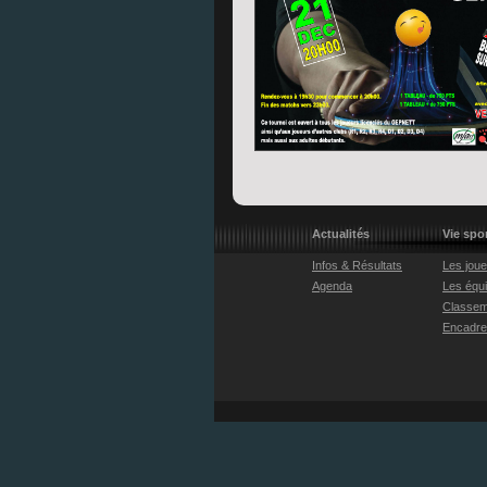
Actualités
Vie spo
Infos & Résultats
Les jou
Agenda
Les équ
Classem
Encadr