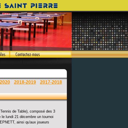
-2020
2018-2019
2017-2018
Tennis de Table), composé des 3
e le lundi 21 décembre un tournoi
 GEPNETT, ainsi qu'aux joueurs