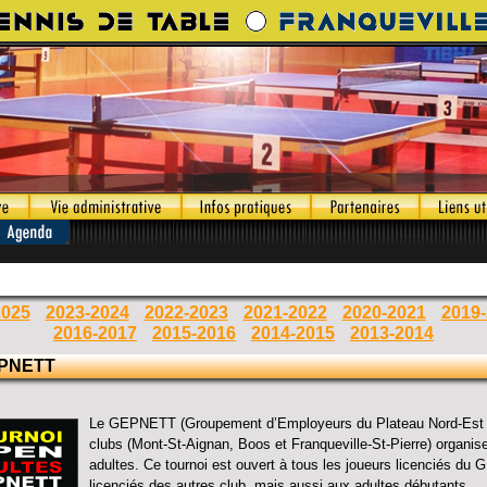
2025
2023-2024
2022-2023
2021-2022
2020-2021
2019
2016-2017
2015-2016
2014-2015
2013-2014
EPNETT
Le GEPNETT (Groupement d’Employeurs du Plateau Nord-Est 
clubs (Mont-St-Aignan, Boos et Franqueville-St-Pierre) organis
adultes. Ce tournoi est ouvert à tous les joueurs licenciés du
licenciés des autres club, mais aussi aux adultes débutants.