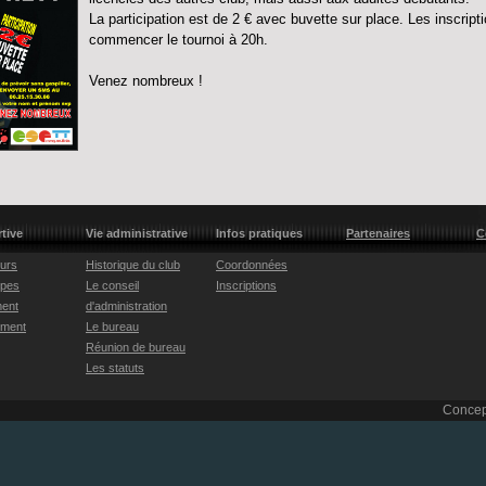
La participation est de 2 € avec buvette sur place. Les inscript
commencer le tournoi à 20h.
Venez nombreux !
rtive
Vie administrative
Infos pratiques
Partenaires
C
eurs
Historique du club
Coordonnées
ipes
Le conseil
Inscriptions
ent
d'administration
ement
Le bureau
Réunion de bureau
Les statuts
Concep