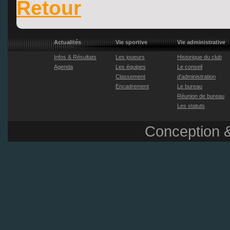
Retour
Actualités
Vie sportive
Vie administrative
Infos & Résultats
Les joueurs
Historique du club
Agenda
Les équipes
Le conseil
Classement
d'administration
Encadrement
Le bureau
Réunion de bureau
Les statuts
Conception &