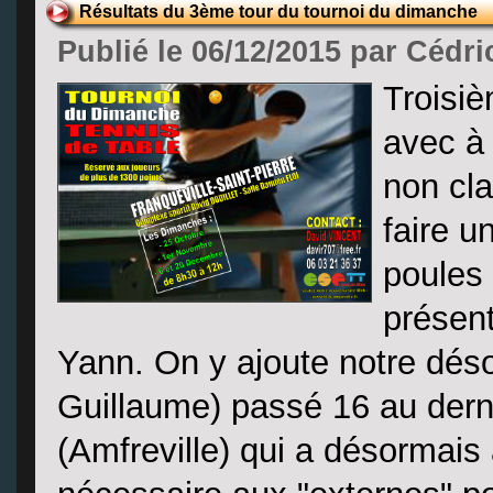
Résultats du 3ème tour du tournoi du dimanche
Publié le 06/12/2015 par Cédri
Troisiè
avec à 
non cla
faire u
poules 
présent
Yann. On y ajoute notre déso
Guillaume) passé 16 au derni
(Amfreville) qui a désormais 