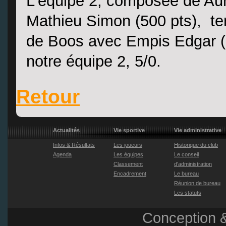
L'équipe 2, composée de Aur
Mathieu Simon (500 pts), te
de Boos avec Empis Edgar (5
notre équipe 2, 5/0.
Retour
Actualités
Vie sportive
Vie administrative
Infos & Résultats
Les joueurs
Historique du club
Agenda
Les équipes
Le conseil
Classement
d'administration
Encadrement
Le bureau
Réunion de bureau
Les statuts
Conception &