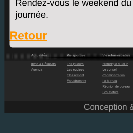
Rendez-vous le weekend du
journée.
Retour
Actualités
Vie sportive
Vie administrative
Infos & Résultats
Les joueurs
Historique du club
Agenda
Les équipes
Le conseil
Classement
d'administration
Encadrement
Le bureau
Réunion de bureau
Les statuts
Conception &