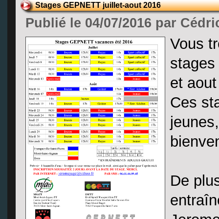
Stages GEPNETT juillet-aout 2016
Publié le 04/07/2016 par Cédri
Vous tr
stages
et aout
Ces sta
jeunes,
bienven
De plus
entraî