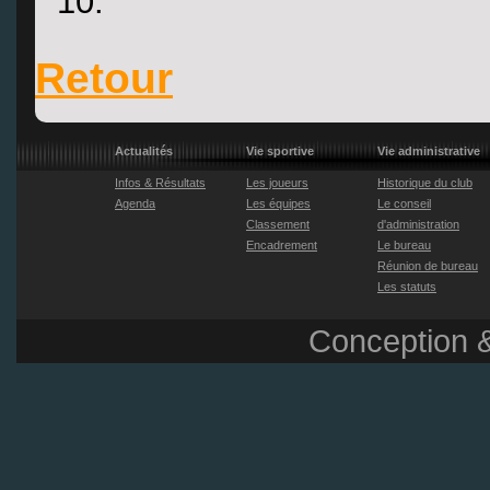
10.
Retour
Actualités
Vie sportive
Vie administrative
Infos & Résultats
Les joueurs
Historique du club
Agenda
Les équipes
Le conseil
Classement
d'administration
Encadrement
Le bureau
Réunion de bureau
Les statuts
Conception &