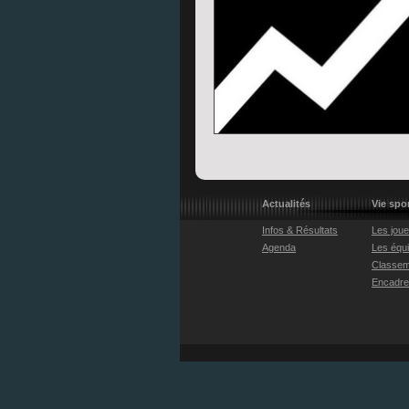
Actualités
Vie spo
Infos & Résultats
Les jou
Agenda
Les équ
Classem
Encadr