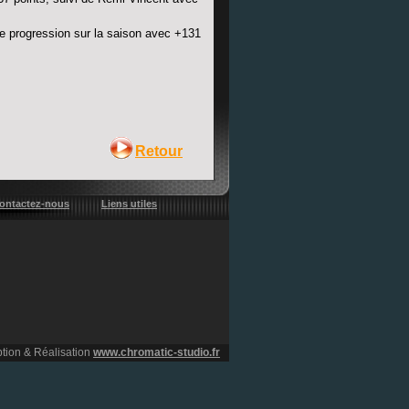
te progression sur la saison avec +131
Retour
ontactez-nous
Liens utiles
tion & Réalisation
www.chromatic-studio.fr