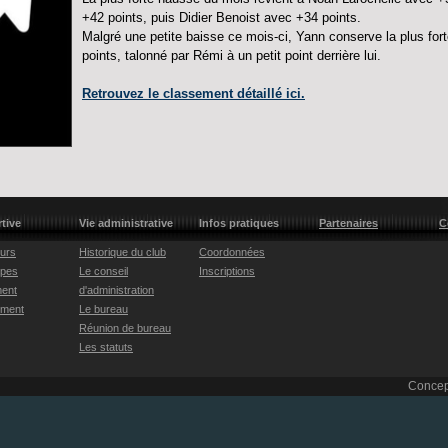
+42 points, puis Didier Benoist avec +34 points.
Malgré une petite baisse ce mois-ci, Yann conserve la plus for
points, talonné par Rémi à un petit point derrière lui.
Retrouvez le classement détaillé ici.
rtive
Vie administrative
Infos pratiques
Partenaires
C
eurs
Historique du club
Coordonnées
ipes
Le conseil
Inscriptions
ent
d'administration
ement
Le bureau
Réunion de bureau
Les statuts
Concep