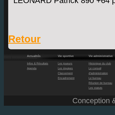
LEONARD Patrick 890 +64 p
Retour
Actualités
Vie sportive
Vie administrative
Infos & Résultats
Les joueurs
Historique du club
Agenda
Les équipes
Le conseil
Classement
d'administration
Encadrement
Le bureau
Réunion de bureau
Les statuts
Conception &