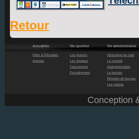
Téléch
Retour
Actualités
Vie sportive
Vie administrative
Infos & Résultats
Les joueurs
Historique du club
Agenda
Les équipes
Le conseil
Classement
d'administration
Encadrement
Le bureau
Réunion de bureau
Les statuts
Conception &