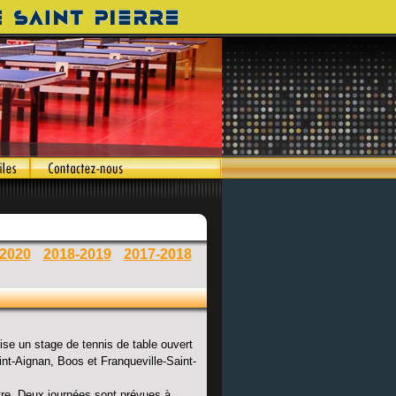
-2020
2018-2019
2017-2018
se un stage de tennis de table ouvert
int-Aignan, Boos et Franqueville-Saint-
ntre. Deux journées sont prévues à