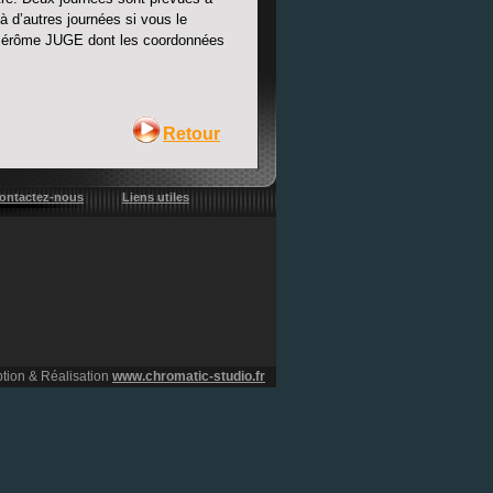
 à d’autres journées si vous le
 Jérôme JUGE dont les coordonnées
Retour
ontactez-nous
Liens utiles
tion & Réalisation
www.chromatic-studio.fr