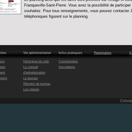
Franqueville-Saint-Pierre. Vous avez la possibilité de participer
souhaitez. Pour tous renseignements, vous pouvez contacter
téléphoniques figurent sur le planning.
rtive
Vie administrative
Infos pratiques
Partenaires
C
eurs
Historique du club
Coordonnées
ipes
Le conseil
Inscriptions
ent
d'administration
ement
Le bureau
Réunion de bureau
Les statuts
Concep