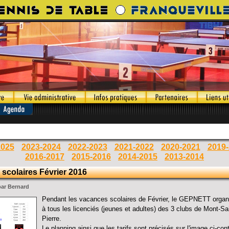
2025
2023-2024
2022-2023
2021-2022
2020-2021
2019
2016-2017
2015-2016
2014-2015
2013-2014
scolaires Février 2016
par Bernard
Pendant les vacances scolaires de Février, le GEPNETT organi
à tous les licenciés (jeunes et adultes) des 3 clubs de Mont-Sa
Pierre.
Le planning ainsi que les tarifs sont précisés sur l'image ci-co