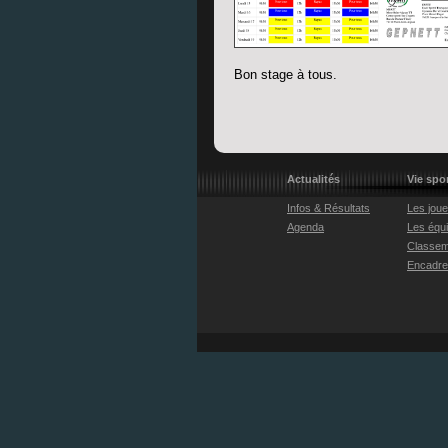
Bon stage à tous.
Actualités
Vie spo
Infos & Résultats
Les jou
Agenda
Les équ
Classem
Encadr